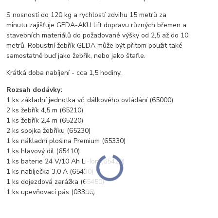
S nosností do 120 kg a rychlostí zdvihu 15 metrů za
minutu zajišťuje GEDA-AKU lift dopravu různých břemen a
stavebních materiálů do požadované výšky od 2,5 až do 10
metrů. Robustní žebřík GEDA může být přitom použit také
samostatně buď jako žebřík, nebo jako štafle.
Krátká doba nabíjení - cca 1,5 hodiny.
Rozsah dodávky:
1 ks základní jednotka vč. dálkového ovládání (65000)
2 ks žebřík 4,5 m (65210)
1 ks žebřík 2,4 m (65220)
2 ks spojka žebříku (65230)
1 ks nákladní plošina Premium (65330)
1 ks hlavový díl (65410)
1 ks baterie 24 V/10 Ah Li-Ion (65420)
1 ks nabíječka 3,0 A (65430)
1 ks dojezdová zarážka (65450)
1 ks upevňovací pás (03396)