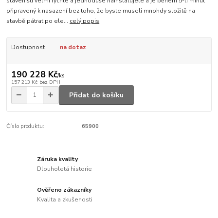
staveništi velmi rychle a jednoduše nainstalujete a je během 5-ti minut
připravený k nasazení bez toho, že byste museli mnohdy složitě na
stavbě pátrat po ele...
celý popis
Dostupnost
na dotaz
190 228 Kč
/
ks
157 213 Kč
bez DPH
Přidat do košíku
Číslo produktu:
65900
Záruka kvality
Dlouholetá historie
Ověřeno zákazníky
Kvalita a zkušenosti