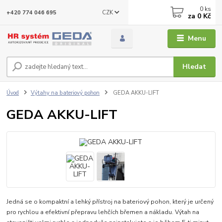
0
ks
CZK
+420 774 046 695
za
0 Kč
Menu
Hledat
Úvod
Výtahy na bateriový pohon
GEDA AKKU-LIFT
GEDA AKKU-LIFT
Jedná se o kompaktní a lehký přístroj na bateriový pohon, který je určený
pro rychlou a efektivní přepravu lehčích břemen a nákladu. Výtah na